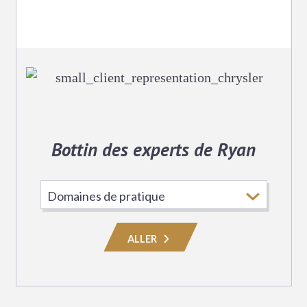
Bottin des experts de Ryan
Choisissez
le
domaine
ALLER
de
pratique