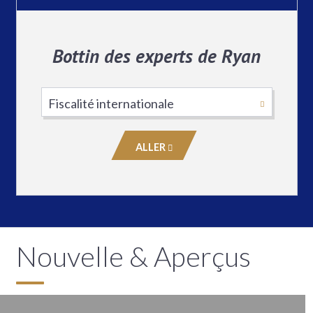
Bottin des experts de Ryan
Choisissez
le
domaine
ALLER
de
pratique
Nouvelle & Aperçus