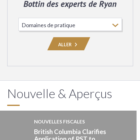
Bottin des experts de Ryan
Choisissez
le
domaine
ALLER
de
pratique
Nouvelle & Aperçus
NOUVELLES FISCALES
British Columbia Clarifies
Application of PST to