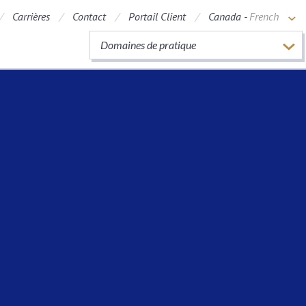
Carrières
Contact
Portail Client
Canada -
French
Domaines de pratique