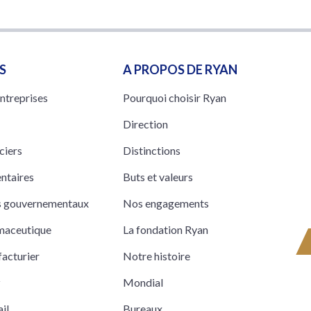
S
A PROPOS DE RYAN
entreprises
Pourquoi choisir Ryan
Direction
ciers
Distinctions
entaires
Buts et valeurs
ts gouvernementaux
Nos engagements
rmaceutique
La fondation Ryan
acturier
Notre histoire
z
Mondial
il
Bureaux